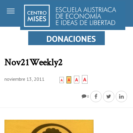
DONACIONES
Nov21Weekly2
noviembre 13, 2011
A
A
A
A
0