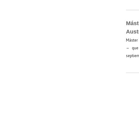
Mást
Aust
Máster 
— que 
septiem