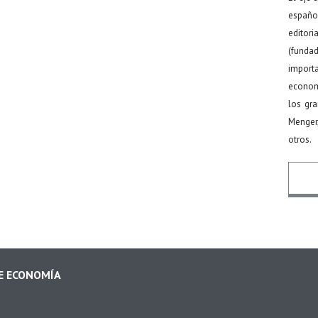
español
editor
(funda
import
econom
los gr
Menger
otros.
Nomb
DE ECONOMÍA
Email