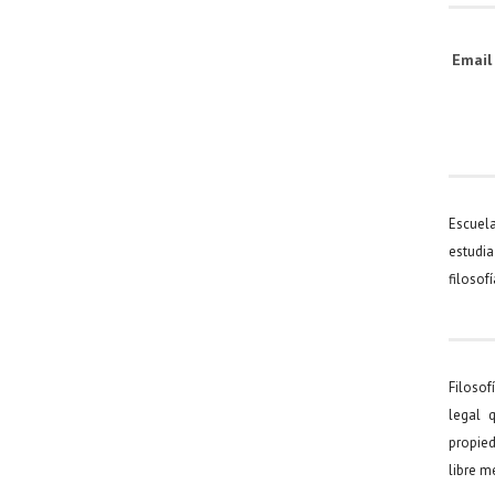
Emai
Escuel
estudia
filosof
Filosof
legal 
propied
libre 