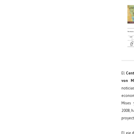
El
Cent
von M
noticia
econom
Mises 
2008, h
proyect
El eje 