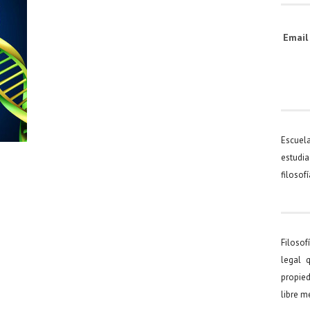
Emai
Escuel
estudia
filosof
Filosof
legal 
propied
libre 