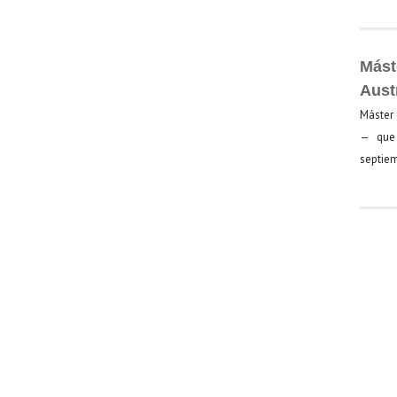
Mást
Aust
Máster 
— que 
septiem