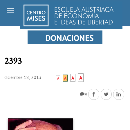
DONACIONES
2393
diciembre 18, 2013
A
A
A
A
0