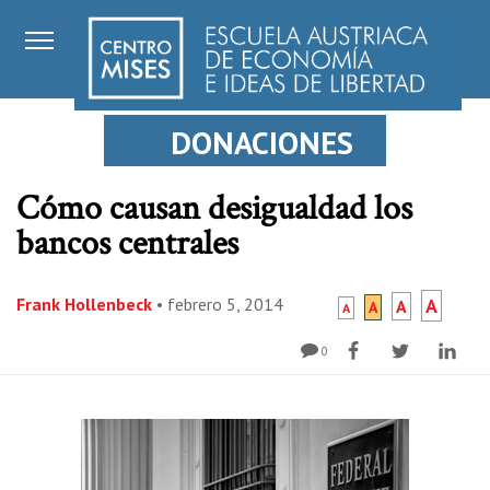
DONACIONES
Cómo causan desigualdad los
bancos centrales
Frank Hollenbeck
•
febrero 5, 2014
A
A
A
A
0