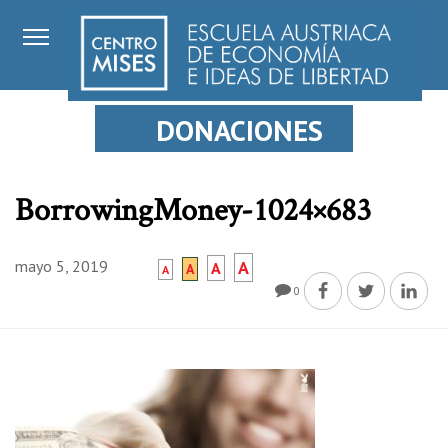
DONACIONES
BorrowingMoney-1024×683
mayo 5, 2019
A
A
A
A
0