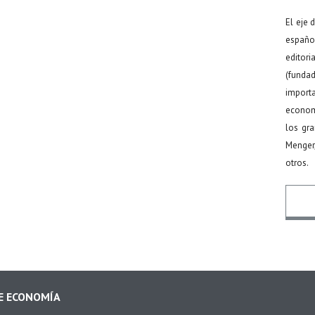
El eje 
español
editor
(funda
import
econom
los gr
Menger
otros.
Nomb
DE ECONOMÍA
Email