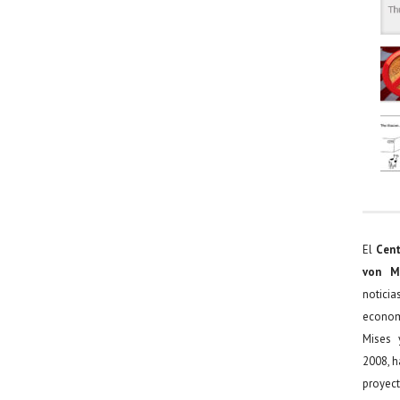
El
Cent
von M
noticia
econom
Mises 
2008, h
proyect