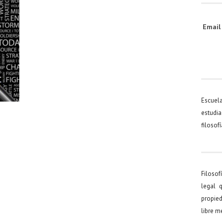
Emai
Escuel
estudia
filosof
Filosof
legal 
propied
libre 