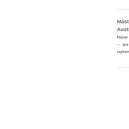
Mást
Aust
Máster 
— que 
septiem