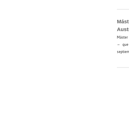
Mást
Aust
Máster 
— que 
septiem