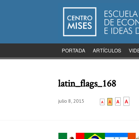
PORTADA
ARTÍCULOS
VID
latin_flags_168
julio 8, 2015
A
A
A
A