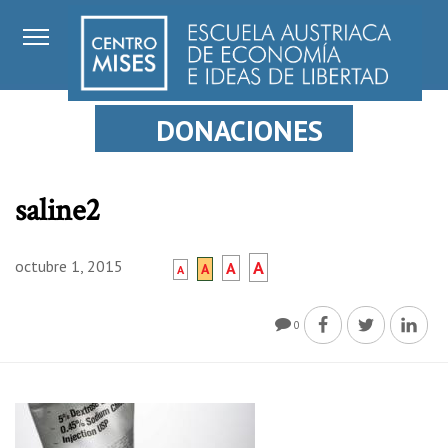
DONACIONES
saline2
octubre 1, 2015
A
A
A
A
0