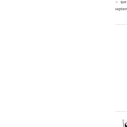
— que 
septiem