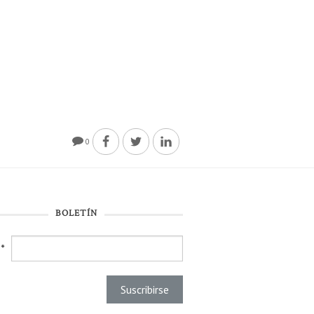
0
BOLETÍN
l
*