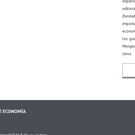
español
editor
(funda
import
econom
los gr
Menger
otros.
Nomb
DE ECONOMÍA
Email