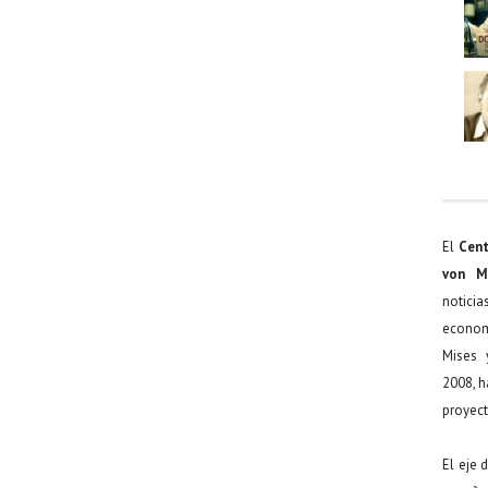
El
Cent
von M
noticia
econom
Mises 
2008, h
proyect
El eje 