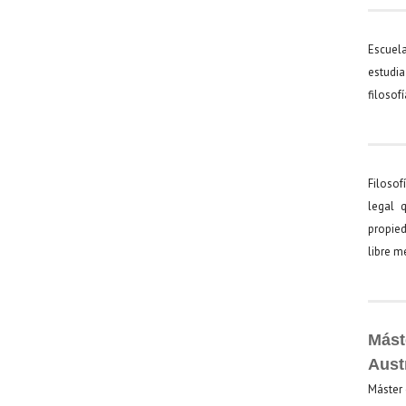
Escuel
estudia
filosof
Filosof
legal 
propied
libre 
Mást
Aust
Máster 