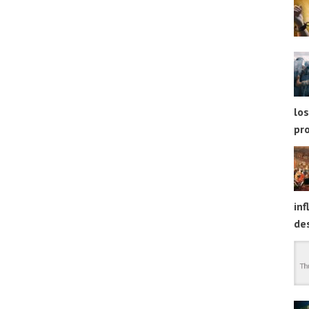
los
pr
inf
des