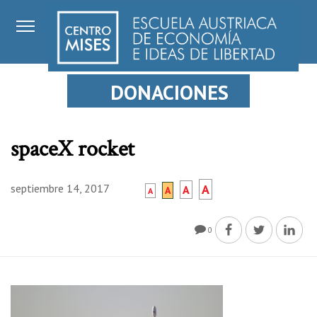
DONACIONES
spaceX rocket
septiembre 14, 2017
A
A
A
A
0