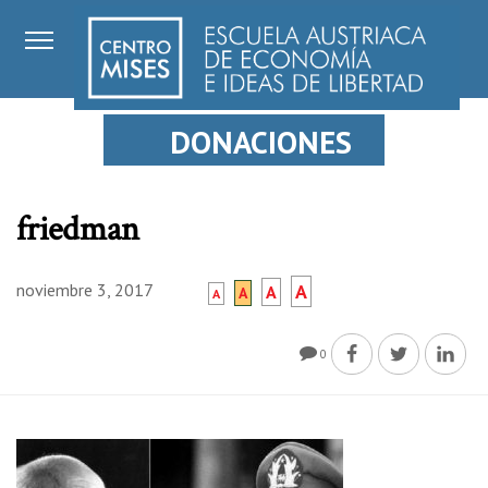
DONACIONES
friedman
noviembre 3, 2017
A
A
A
A
0