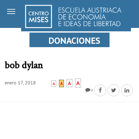
DONACIONES
bob dylan
enero 17, 2018
A
A
A
A
0