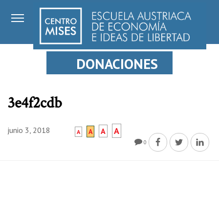
DONACIONES
3e4f2cdb
junio 3, 2018
A
A
A
A
0