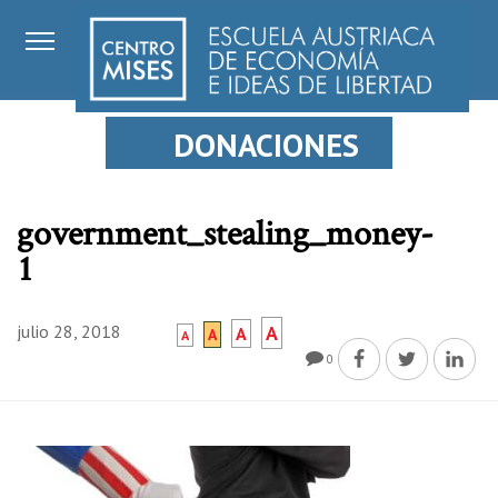
DONACIONES
government_stealing_money-
1
julio 28, 2018
A
A
A
A
0