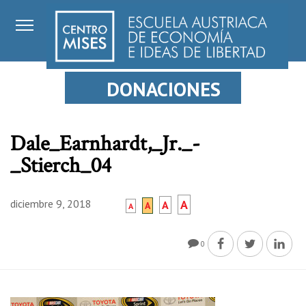
DONACIONES
Dale_Earnhardt,_Jr._-
_Stierch_04
diciembre 9, 2018
A
A
A
A
0