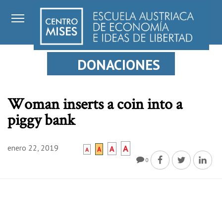
DONACIONES
Woman inserts a coin into a
piggy bank
enero 22, 2019
A
A
A
A
0