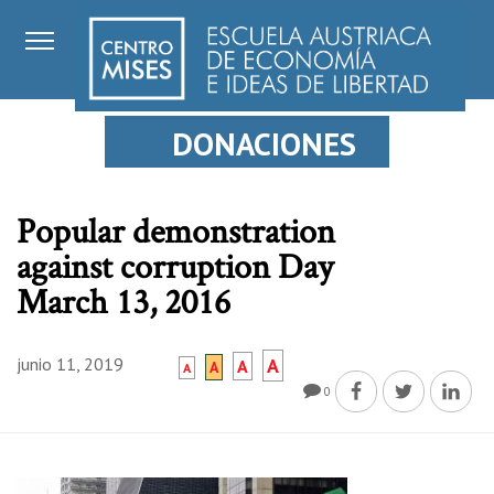
DONACIONES
Popular demonstration
against corruption Day
March 13, 2016
junio 11, 2019
A
A
A
A
0