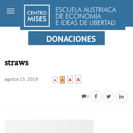
DONACIONES
straws
agosto 15, 2019
A
A
A
A
0