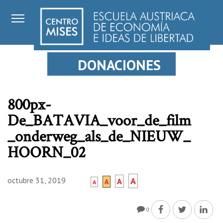
DONACIONES
800px-
De_BATAVIA_voor_de_film
_onderweg_als_de_NIEUW_
HOORN_02
octubre 31, 2019
A
A
A
A
0