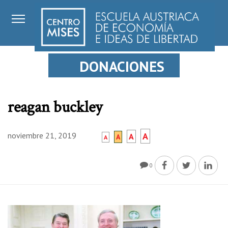
DONACIONES
reagan buckley
noviembre 21, 2019
A
A
A
A
0