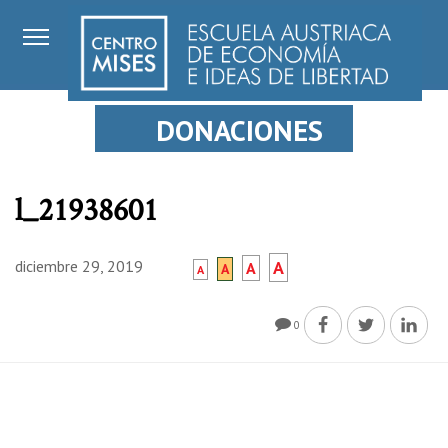
DONACIONES
l_21938601
diciembre 29, 2019
A
A
A
A
0