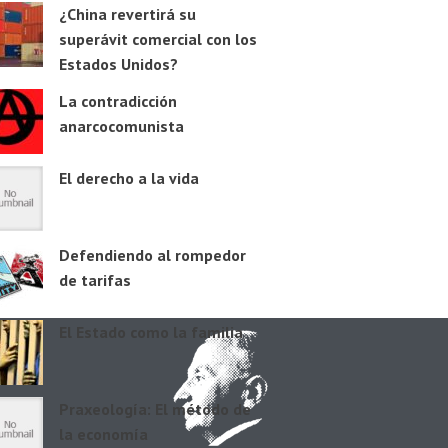
¿China revertirá su
superávit comercial con los
Estados Unidos?
La contradicción
anarcocomunista
El derecho a la vida
Defendiendo al rompedor
de tarifas
El Estado como la familia
Praxeología: El método de
la economía