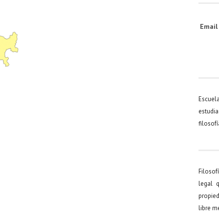
Emai
Escuel
estudia
filosof
Filosof
legal 
propied
libre 