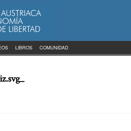
EOS
LIBROS
COMUNIDAD
z.svg_