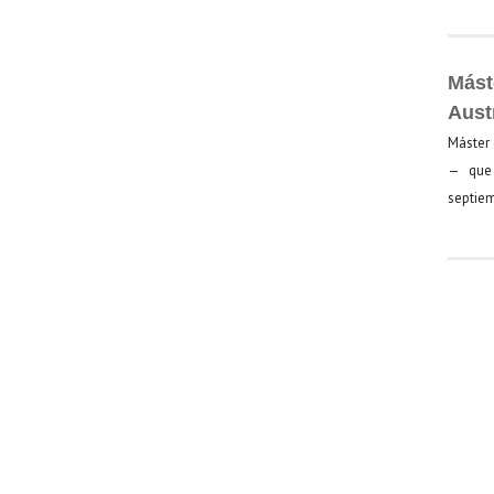
Mást
Aust
Máster 
— que 
septiem