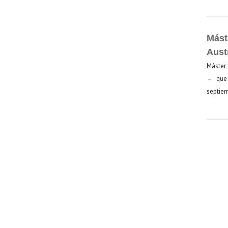
Mást
Aust
Máster 
— que 
septiem