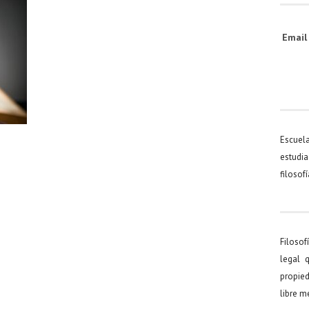
Emai
Escuel
estudia
filosof
Filosof
legal 
propied
libre 