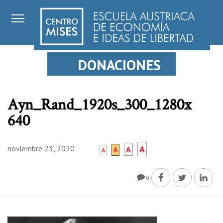
DONACIONES
Ayn_Rand_1920s_300_1280x
640
noviembre 23, 2020
A
A
A
A
0