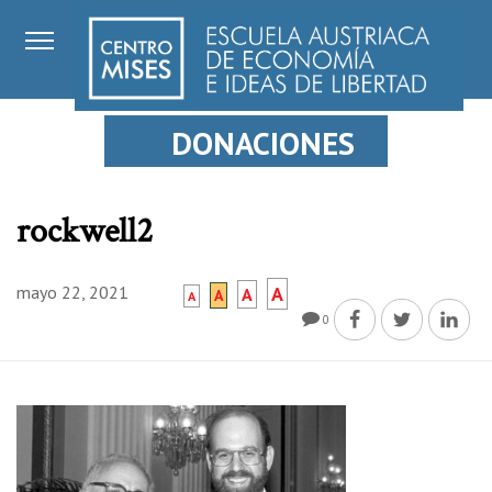
DONACIONES
rockwell2
mayo 22, 2021
A
A
A
A
0