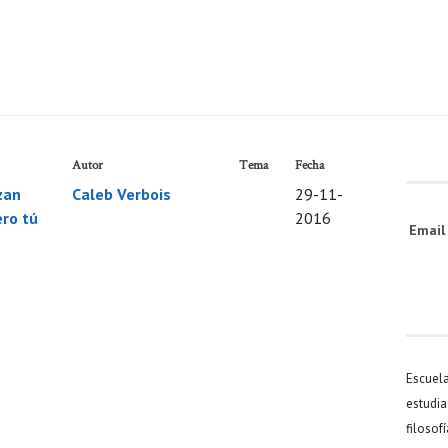
Autor
Tema
Fecha
zan
Caleb Verbois
29-11-
ro tú
2016
Emai
Escuel
estudia
filosof