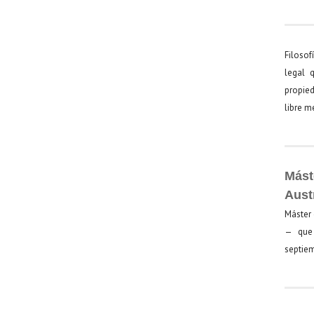
Filosof
legal 
propied
libre 
Mást
Aust
Máster 
— que 
septiem