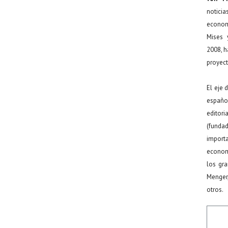
noticia
econom
Mises 
2008, h
proyect
El eje 
español
editor
(funda
import
econom
los gr
Menger
otros.