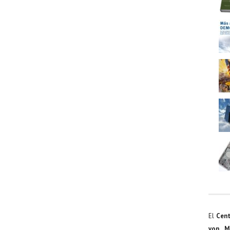
El
Cent
von M