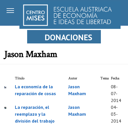
DONACIONES
Jason Maxham
Título
Autor
Tema
Fecha
La economía de la
Jason
08-
reparación de cosas
Maxham
07-
2014
La reparación, el
Jason
04-
reemplazo y la
Maxham
03-
división del trabajo
2014