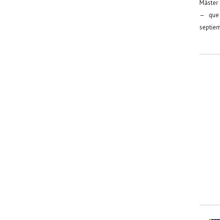
Máster 
— que 
septiem