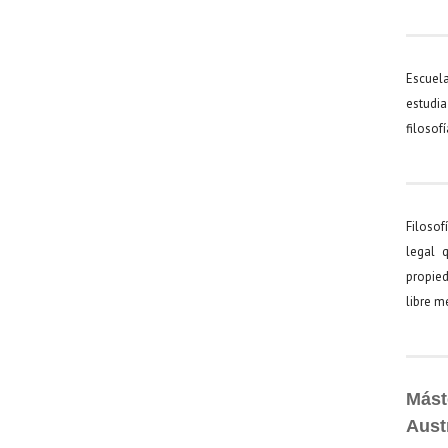
Escuel
estudia
filosof
Filosof
legal 
propied
libre 
Mást
Aust