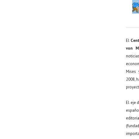
El
Cent
von M
noticia
econom
Mises 
2008, h
proyect
El eje 
español
editor
(funda
import