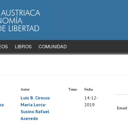
EOS
LIBROS
COMUNIDAD
Autor
Tema
Fecha
Luis B. Cirocco
14-12-
os
María Lorca-
2019
Emai
Susino
Rafael
Acevedo