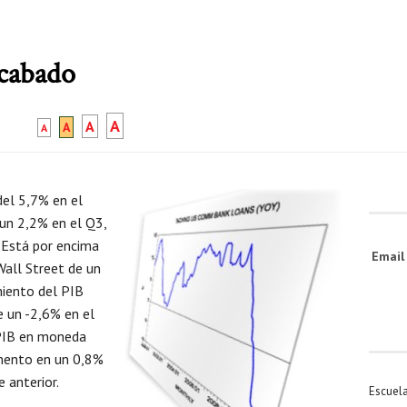
acabado
A
A
A
A
del 5,7% en el
 un 2,2% en el Q3,
 Está por encima
Emai
Wall Street de un
miento del PIB
 un -2,6% en el
 PIB en moneda
umento en un 0,8%
 anterior.
Escuel