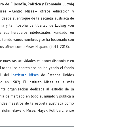
ro de Filosofía, Política y Economía Ludwig
ises
—Centro Mises— ofrece educación y
s desde el enfoque de la escuela austriaca de
ía y la filosofía de libertad de Ludwig von
y sus herederos intelectuales. Fundado en
a tenido varios nombres y se ha fusionado con
os afines como Mises Hispano (2011-2018).
de nuestras actividades es poner disponible en
 todos los contenidos online y todo el fondo
ial del
Instituto Mises
de Estados Unidos
do en 1982). El Instituto Mises es la más
ante organización dedicada al estudio de la
ía de mercado en todo el mundo y publica a
andes maestros de la escuela austriaca como
, Böhm-Bawerk, Mises, Hayek, Rothbard, entre