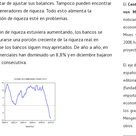
atar de ajustar sus balances. Tampoco pueden encontrar
El
Cent
generadores de riqueza. Todo esto alimenta la
von M
ción de riqueza esté en problemas.
noticia
econom
ión de riqueza estuviera aumentando, los bancos se
Mises 
arse una porción creciente de la riqueza real en
2008, h
ue los bancos siguen muy apretados. De año a año, en
proyect
erciales han disminuido un 8,8% y en diciembre bajaron
 consecutiva.
El eje 
español
editor
(funda
import
econom
los gr
Menger
otros.