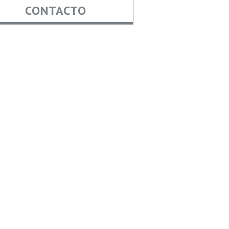
CONTACTO
re
*
*
Asunto
aje