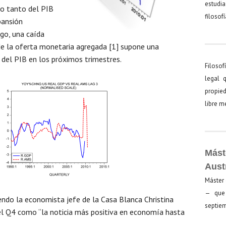
estudia
to tanto del PIB
filosof
pansión
go, una caída
de la oferta monetaria agregada [1] supone una
 del PIB en los próximos trimestres.
Filosof
legal 
propied
libre 
Mást
Aust
Máster 
— que 
endo la economista jefe de la Casa Blanca Christina
septiem
el Q4 como “la noticia más positiva en economía hasta