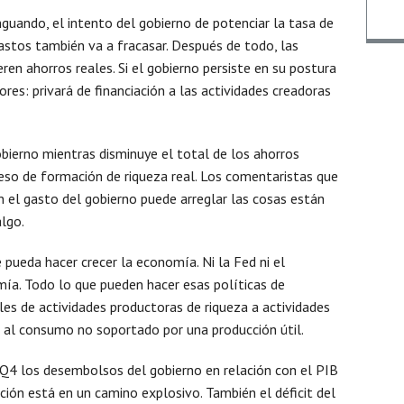
nguando, el intento del gobierno de potenciar la tasa de
stos también va a fracasar. Después de todo, las
ren ahorros reales. Si el gobierno persiste en su postura
Nomb
res: privará de financiación a las actividades creadoras
ierno mientras disminuye el total de los ahorros
Email
eso de formación de riqueza real. Los comentaristas que
 el gasto del gobierno puede arreglar las cosas están
algo.
Mens
 pueda hacer crecer la economía. Ni la Fed ni el
mía. Todo lo que pueden hacer esas políticas de
ales de actividades productoras de riqueza a actividades
n al consumo no soportado por una producción útil.
Q4 los desembolsos del gobierno en relación con el PIB
ación está en un camino explosivo. También el déficit del