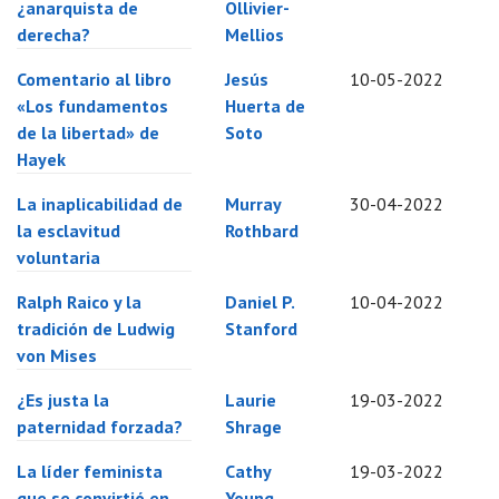
¿anarquista de
Ollivier-
derecha?
Mellios
Comentario al libro
Jesús
10-05-2022
«Los fundamentos
Huerta de
de la libertad» de
Soto
Hayek
La inaplicabilidad de
Murray
30-04-2022
la esclavitud
Rothbard
voluntaria
Ralph Raico y la
Daniel P.
10-04-2022
tradición de Ludwig
Stanford
von Mises
¿Es justa la
Laurie
19-03-2022
paternidad forzada?
Shrage
La líder feminista
Cathy
19-03-2022
que se convirtió en
Young