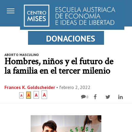
DONACIONES
ABORTO MASCULINO
Hombres, niños y el futuro de
la familia en el tercer milenio
Frances K. Goldscheider
•
febrero 2, 2022
A
A
A
A
0