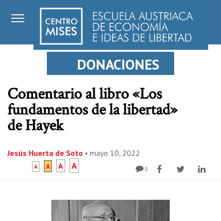
DONACIONES
Comentario al libro «Los
fundamentos de la libertad»
de Hayek
Jesús Huerta de Soto
•
mayo 10, 2022
A
A
A
A
0