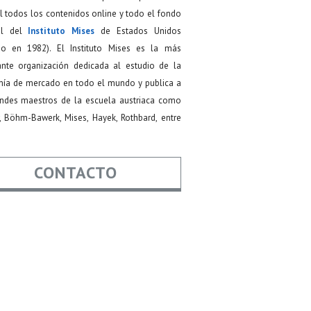
 todos los contenidos online y todo el fondo
ial del
Instituto Mises
de Estados Unidos
do en 1982). El Instituto Mises es la más
ante organización dedicada al estudio de la
ía de mercado en todo el mundo y publica a
andes maestros de la escuela austriaca como
, Böhm-Bawerk, Mises, Hayek, Rothbard, entre
CONTACTO
re
*
*
Asunto