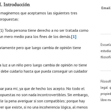
I. Introducción
Emai
Imaginemos que aceptamos las siguientes tres
propuestas:
(1) Toda persona tiene derecho a no ser tratada como
un mero medio para los fines de los demás.
[1]
Escuel
riamente pero que luego cambia de opinión tiene
estudia
filosof
a luz a un niño pero luego cambia de opinión
no
tiene
e debe cuidarlo hasta que pueda conseguir un cuidador
Filosof
legal 
nar para mí, ya que de hecho los acepto. No todo el
propied
ropuestas no son nada incontrovertibles. Sin embargo,
libre 
e la pena averiguar si son compatibles; porque hay
er que existe, si no una incoherencia lógica, al menos