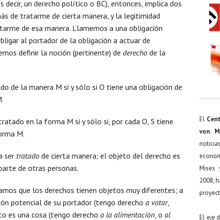
 decir, un derecho político o BC), entonces, implica dos
s de tratarme de cierta manera, y la legitimidad
tratarme de esa manera. Llamemos a una obligación
bligar al portador de la obligación a actuar de
emos definir la noción (pertinente) de
derecho
de la
ado de la manera M si y sólo si O tiene una obligación de
M.
El
Cent
 tratado en la forma M si y sólo si, por cada O, S tiene
von M
forma M.
noticia
a ser
tratado
de cierta manera; el objeto del derecho es
econom
parte de otras personas.
Mises 
2008, h
samos que los derechos tienen objetos muy diferentes; a
proyect
ción potencial de su portador (tengo derecho
a votar
,
jeto es una cosa (tengo derecho
a la alimentación
, o
al
El eje 