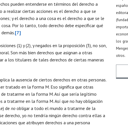
rechos pueden entenderse en términos del derecho a
español
o a realizar ciertas acciones es el derecho a que se
editor
iones; y el derecho a una cosa es el derecho a que se le
(funda
a cosa. Por lo tanto, todo derecho debe especificar qué
import
s demás.
[7]
econom
los gr
iciones (1) y (2), y negados en la proposición (3), no son,
Menger
moral. Son más bien derechos que asignan a otras
otros.
ar a los titulares de tales derechos de ciertas maneras
plica la ausencia de ciertos derechos en otras personas.
r tratado en la forma M. Eso significa que otras
Nomb
e de tratarme en la forma M. Así que sería legítimo
s a tratarme en la forma M. Así que no hay obligación
le) de
no
obligar a todo el mundo a tratarme de la
se derecho, yo no tendría ningún derecho contra ellas a
Email
dicaciones que atribuyen derechos a una persona