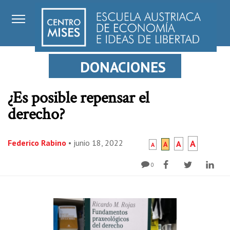
DONACIONES
¿Es posible repensar el
derecho?
Federico Rabino
•
junio 18, 2022
A
A
A
A
0