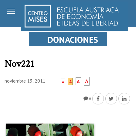
DONACIONES
Nov221
noviembre 13, 2011
A
A
A
A
0