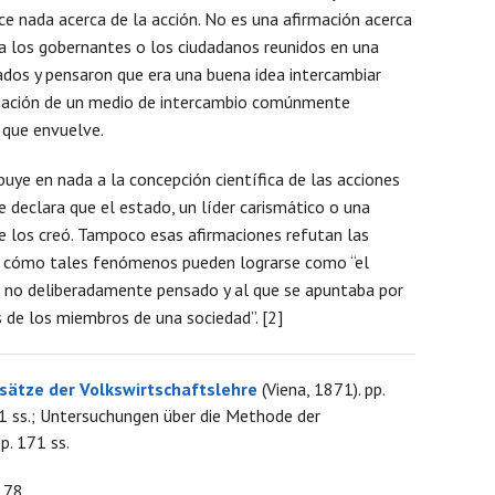
dice nada acerca de la acción. No es una afirmación acerca
a los gobernantes o los ciudadanos reunidos en una
ados y pensaron que era una buena idea intercambiar
Na
diación de un medio de intercambio comúnmente
 que envuelve.
Est
buye en nada a la concepción científica de las acciones
deb
 declara que el estado, un líder carismático o una
te los creó. Tampoco esas afirmaciones refutan las
a cómo tales fenómenos pueden lograrse como “el
o no deliberadamente pensado y al que se apuntaba por
 de los miembros de una sociedad”. [2]
ätze der Volkswirtschaftslehre
(Viena, 1871). pp.
 241 ss.; Untersuchungen über die Methode der
p. 171 ss.
178.