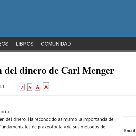
EOS
LIBROS
COMUNIDAD
en del dinero de Carl Menger
011
A
A
A
A
eoría
en del dinero. Ha reconocido asimismo la importancia de
os fundamentales de praxeología y de sus métodos de
Emai