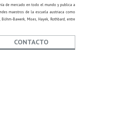
ía de mercado en todo el mundo y publica a
andes maestros de la escuela austriaca como
, Böhm-Bawerk, Mises, Hayek, Rothbard, entre
CONTACTO
mbre
*
il
*
nto
saje