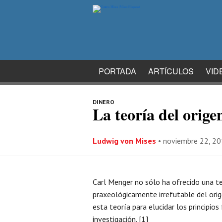
PORTADA
ARTÍCULOS
VID
DINERO
La teoría del orig
Ludwig von Mises
•
noviembre 22, 2
Carl Menger no sólo ha ofrecido una t
praxeológicamente irrefutable del orig
esta teoría para elucidar los principi
investigación. [1]