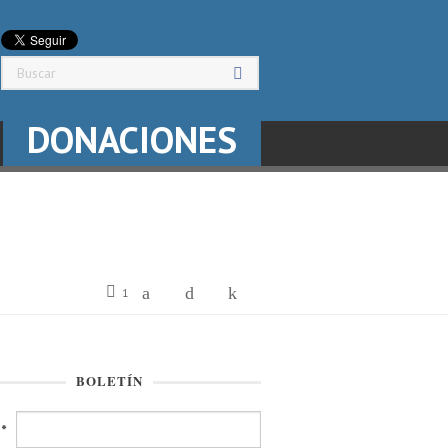
DONACIONES
1
BOLETÍN
l
*