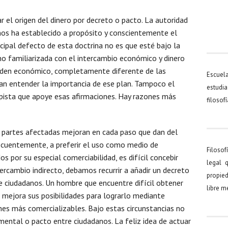
r el origen del dinero por decreto o pacto. La autoridad
nos ha establecido a propósito y conscientemente el
incipal defecto de esta doctrina no es que esté bajo la
o familiarizada con el intercambio económico y dinero
orden económico, completamente diferente de las
Escuel
an entender la importancia de ese plan. Tampoco el
estudia
 pista que apoye esas afirmaciones. Hay razones más
filosof
s partes afectadas mejoran en cada paso que dan del
secuentemente, a preferir el uso como medio de
Filosof
os por su especial comerciabilidad, es difícil concebir
legal 
tercambio indirecto, debamos recurrir a añadir un decreto
propied
re ciudadanos. Un hombre que encuentre difícil obtener
libre 
r mejora sus posibilidades para lograrlo mediante
es más comercializables. Bajo estas circunstancias no
mental o pacto entre ciudadanos. La feliz idea de actuar