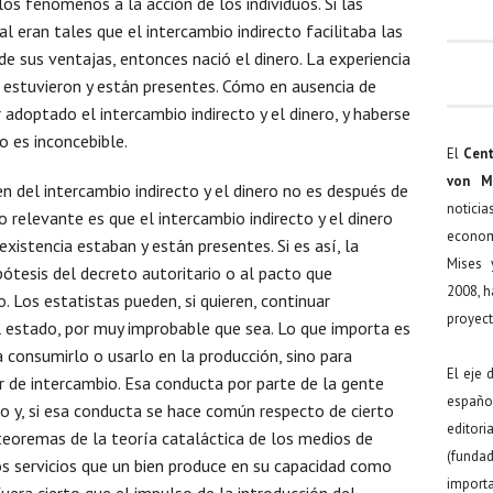
s fenómenos a la acción de los individuos. Si las
l eran tales que el intercambio indirecto facilitaba las
de sus ventajas, entonces nació el dinero. La experiencia
 estuvieron y están presentes. Cómo en ausencia de
 adoptado el intercambio indirecto y el dinero, y haberse
 es inconcebible.
El
Cent
von M
en del intercambio indirecto y el dinero no es después de
noticia
 relevante es que el intercambio indirecto y el dinero
econom
xistencia estaban y están presentes. Si es así, la
Mises 
ipótesis del decreto autoritario o al pacto que
2008, h
 Los estatistas pueden, si quieren, continuar
proyect
al estado, por muy improbable que sea. Lo que importa es
 consumirlo o usarlo en la producción, sino para
El eje 
r de intercambio. Esa conducta por parte de la gente
español
o y, si esa conducta se hace común respecto de cierto
editor
 teoremas de la teoría cataláctica de los medios de
(funda
los servicios que un bien produce en su capacidad como
import