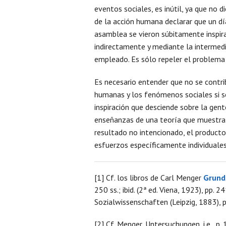
eventos sociales, es inútil, ya que no 
de la acción humana declarar que un dí
asamblea se vieron súbitamente inspir
indirectamente y mediante la interme
empleado. Es sólo repeler el problema
Es necesario entender que no se contri
humanas y los fenómenos sociales si se
inspiración que desciende sobre la gen
enseñanzas de una teoría que muestr
resultado no intencionado, el product
esfuerzos específicamente individuales
[1] Cf. los libros de Carl Menger
Grunds
250 ss.; ibid. (2ª ed. Viena, 1923), pp.
Sozialwissenschaften (Leipzig, 1883), p
[2] Cf. Menger, Untersuchungen, i.e., p. 