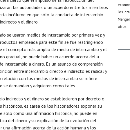
uera cierto que el impulso de la introducción del
econom
alizaran las autoridades o un acuerdo entre los miembros
los gr
ería incólume en que sólo la conducta de intercambio
Menger
ndirecto y el dinero.
otros.
ndo se usaron medios de intercambio por primera vez y
ductos empleada para este fin se fue restringiendo
re el concepto más amplio de medio de intercambio y el
ino gradual, no puede haber un acuerdo acerca del a
No
 de intercambio a dinero. Es un asunto de comprensión
tinción entre intercambio directo e indirecto es radical y
n relación con los medios de intercambio se refiere
Ema
ue se demandan y adquieren como tales.
o indirecto y el dinero se establecieron por decreto o
Asu
 históricos, es tarea de los historiadores exponer su
e sólo como una afirmación histórica, no puede en
Men
ca del dinero y su explicación de la evolución del
ser una afirmación acerca de la acción humana y los