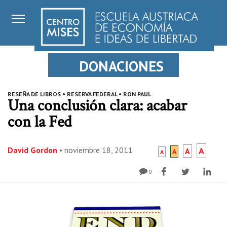
DONACIONES
RESEÑA DE LIBROS
•
RESERVA FEDERAL
•
RON PAUL
Una conclusión clara: acabar
con la Fed
David Gordon
•
noviembre 18, 2011
A
A
A
A
0