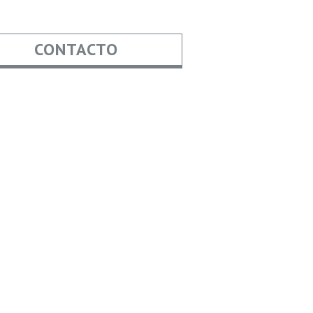
CONTACTO
re
*
*
Asunto
aje