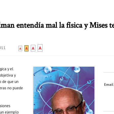
man entendía mal la física y Mises t
2011
A
A
A
A
gica y el
bjetiva y
o de que un
Emai
eras no puede
usiones
 un ejemplo