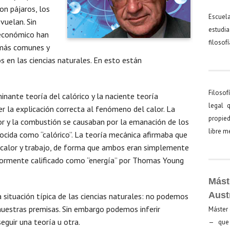
on pájaros, los
Escuel
vuelan. Sin
estudia
 económico han
filosof
 más comunes y
 en las ciencias naturales. En esto están
Filosof
inante teoría del calórico y la naciente teoría
legal 
 la explicación correcta al fenómeno del calor. La
propied
lor y la combustión se causaban por la emanación de los
libre 
ocida como “calórico”. La teoría mecánica afirmaba que
 calor y trabajo, de forma que ambos eran simplemente
riormente calificado como “energía” por Thomas Young
Mást
Aust
situación típica de las ciencias naturales: no podemos
nuestras premisas. Sin embargo podemos inferir
Máster 
guir una teoría u otra.
— que 