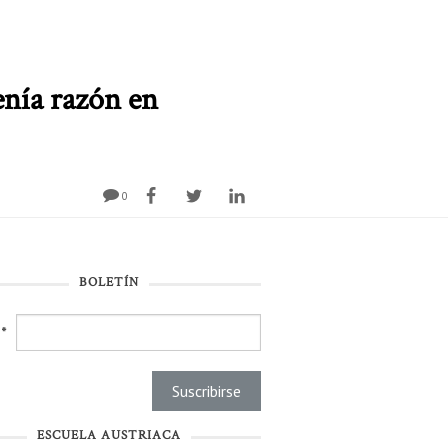
enía razón en
0
BOLETÍN
l
*
ESCUELA AUSTRIACA