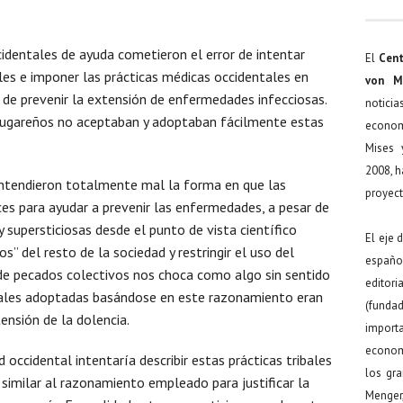
identales de ayuda cometieron el error de intentar
El
Cent
les e imponer las prácticas médicas occidentales en
von M
n de prevenir la extensión de enfermedades infecciosas.
noticia
 lugareños no aceptaban y adoptaban fácilmente estas
econom
Mises 
2008, h
entendieron totalmente mal la forma en que las
proyect
ces para ayudar a prevenir las enfermedades, a pesar de
y supersticiosas desde el punto de vista científico
El eje 
os” del resto de la sociedad y restringir el uso del
español
 de pecados colectivos nos choca como algo sin sentido
editor
 reales adoptadas basándose en este razonamiento eran
(funda
ensión de la dolencia.
import
econom
occidental intentaría describir estas prácticas tribales
los gr
similar al razonamiento empleado para justificar la
Menger