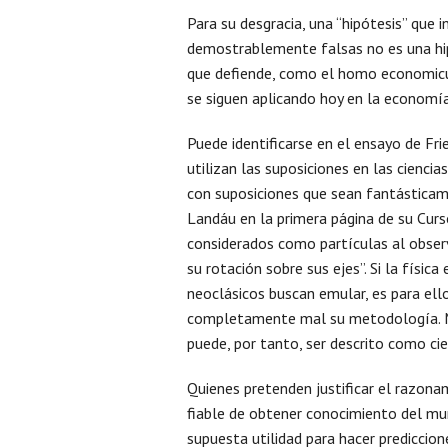
Para su desgracia, una “hipótesis” que 
demostrablemente falsas no es una hip
que defiende, como el homo economicus
se siguen aplicando hoy en la economía
Puede identificarse en el ensayo de Fr
utilizan las suposiciones en las cienc
con suposiciones que sean fantásticam
Landáu en la primera página de su Curso
considerados como partículas al obser
su rotación sobre sus ejes”. Si la físi
neoclásicos buscan emular, es para el
completamente mal su metodología. Mu
puede, por tanto, ser descrito como cie
Quienes pretenden justificar el razon
fiable de obtener conocimiento del m
supuesta utilidad para hacer prediccion