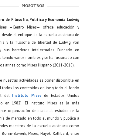
NOSOTROS
ro de Filosofía, Política y Economía Ludwig
ises
—Centro Mises— ofrece educación y
s desde el enfoque de la escuela austriaca de
ía y la filosofía de libertad de Ludwig von
y sus herederos intelectuales. Fundado en
a tenido varios nombres y se ha fusionado con
os afines como Mises Hispano (2011-2018).
de nuestras actividades es poner disponible en
 todos los contenidos online y todo el fondo
ial del
Instituto Mises
de Estados Unidos
do en 1982). El Instituto Mises es la más
ante organización dedicada al estudio de la
ía de mercado en todo el mundo y publica a
andes maestros de la escuela austriaca como
, Böhm-Bawerk, Mises, Hayek, Rothbard, entre