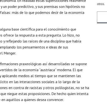
economía. En realidad estas supersticiones realmente
otros.
 un poder predictivo, y sus premisas son hipótesis no
 falsas: más de lo que podemos decir de la economía
lguna base científica para el conocimiento que
Nomb
 ofrece la respuesta a esta pregunta. Lo hizo, no
o y reflejando las raíces de una disciplina que había
 ampliando los pensamientos e ideas de sus
rl Menger.
Email
 afirmaciones praxeológicas así desarrolladas se supone
ertidos de la economía “austriaca” moderna. El que
Mens
y aplicando medios al tiempo que se mantienen las
cito en las interacciones sociales a lo largo de la
iones en contra de racistas y otros polilogistas, no se ha
a que niegue estas proposiciones. De hecho quien intenta
 en aquéllos a quienes desea convencer.