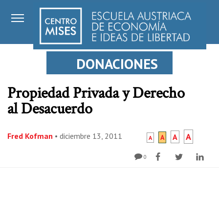
DONACIONES
Propiedad Privada y Derecho
al Desacuerdo
Fred Kofman
•
diciembre 13, 2011
A
A
A
A
0