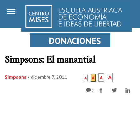
DONACIONES
Simpsons: El manantial
Simpsons
•
diciembre 7, 2011
A
A
A
A
0