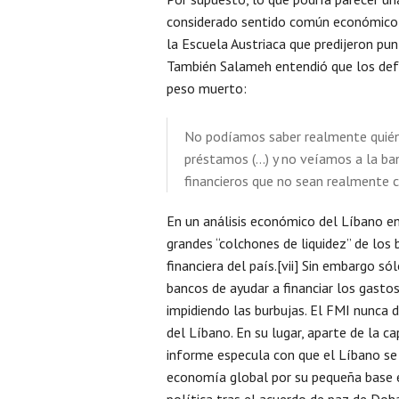
considerado sentido común económico
la Escuela Austriaca que predijeron pun
También Salameh entendió que los defe
peso muerto:
No podíamos saber realmente quién 
préstamos (…) y no veíamos a la ba
financieros que no sean realmente c
En un análisis económico del Líbano e
grandes “colchones de liquidez” de los
financiera del país.[vii] Sin embargo só
bancos de ayudar a financiar los gastos
impidiendo las burbujas. El FMI nunca
del Líbano. En su lugar, aparte de la c
informe especula con que el Líbano se 
economía global por su pequeña base 
política tras el acuerdo de paz de Do