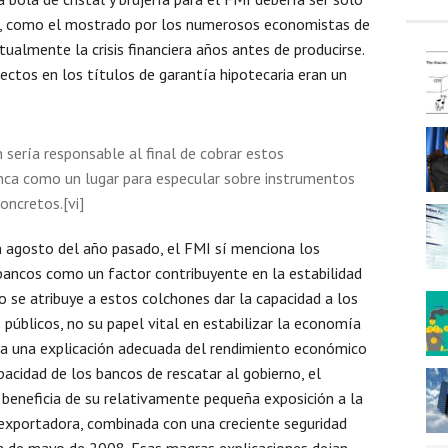
, como el mostrado por los numerosos economistas de
tualmente la crisis financiera años antes de producirse.
ctos en los títulos de garantía hipotecaria eran un
sería responsable al final de cobrar estos
nca como un lugar para especular sobre instrumentos
oncretos.[vi]
n agosto del año pasado, el FMI sí menciona los
 bancos como un factor contribuyente en la estabilidad
lo se atribuye a estos colchones dar la capacidad a los
 públicos, no su papel vital en estabilizar la economía
 da una explicación adecuada del rendimiento económico
apacidad de los bancos de rescatar al gobierno, el
beneficia de su relativamente pequeña exposición a la
exportadora, combinada con una creciente seguridad
ha de mayo de 2008. Esas magras explicaciones dejan