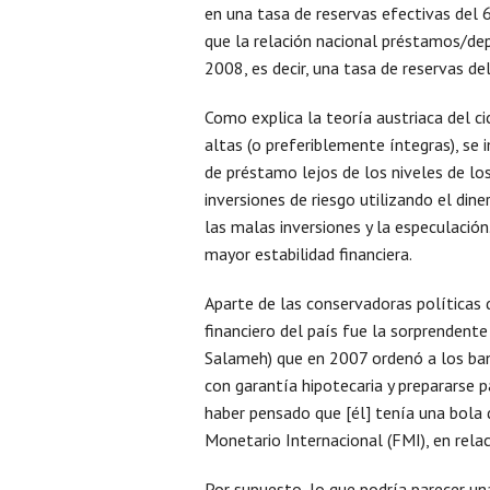
en una tasa de reservas efectivas del
que la relación nacional préstamos/de
2008, es decir, una tasa de reservas d
Como explica la teoría austriaca del 
altas (o preferiblemente íntegras), se
de préstamo lejos de los niveles de lo
inversiones de riesgo utilizando el din
las malas inversiones y la especulació
mayor estabilidad financiera.
Aparte de las conservadoras políticas 
financiero del país fue la sorprendente
Salameh) que en 2007 ordenó a los ban
con garantía hipotecaria y prepararse pa
haber pensado que [él] tenía una bola 
Monetario Internacional (FMI), en rela
Por supuesto, lo que podría parecer una