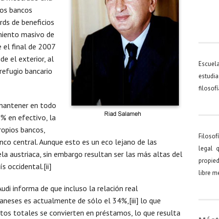
Los bancos
rds de beneficios
imiento masivo de
 el final de 2007
de el exterior, al
Escuel
refugio bancario
estudia
filosof
 mantener en todo
 en efectivo, la
ropios bancos,
Filosof
nco central. Aunque esto es un eco lejano de las
legal 
la austriaca, sin embargo resultan ser las más altas del
propied
 occidental.[ii]
libre 
di informa de que incluso la relación real
neses es actualmente de sólo el 34%,[iii] lo que
itos totales se convierten en préstamos, lo que resulta