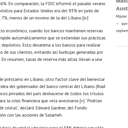
Mást
 66%. En comparación, la FDIC informó el pasado verano
Aust
pósitos para Estados Unidos era del 93% en junio de
Máster 
el 7%, menos de un noveno de la del Líbano.[iv]
— que 
ciclo económico, cuando los bancos mantienen reservas
septiem
 impide automáticamente que se extiendan sus prácticas
s depósitos. Esto desanima a los bancos para realizar
ero de sus clientes, evitando así burbujas generadas por
n. En resumen, tasas de reserva más altas llevan a una
de préstamo en Líbano, otro factor clave del bienestar
 idea del gobernador del banco central del Líbano (Riad
cos privados del país deshacerse de todos los títulos
ra la crisis financiera que veía avecinarse.[v] “Podrían
de cristal”, declaró Edward Gardner, del Fondo
ción con las acciones de Salameh.
 bola de cristal y brujería para el FMI debería ser sólo