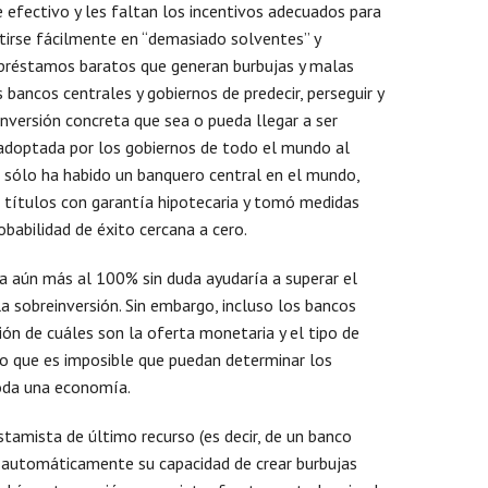
efectivo y les faltan los incentivos adecuados para
Mens
irse fácilmente en “demasiado solventes” y
 préstamos baratos que generan burbujas y malas
s bancos centrales y gobiernos de predecir, perseguir y
nversión concreta que sea o pueda llegar a ser
 adoptada por los gobiernos de todo el mundo al
ue sólo ha habido un banquero central en el mundo,
s títulos con garantía hipotecaria y tomó medidas
obabilidad de éxito cercana a cero.
a aún más al 100% sin duda ayudaría a superar el
a sobreinversión. Sin embargo, incluso los bancos
ión de cuáles son la oferta monetaria y el tipo de
lo que es imposible que puedan determinar los
toda una economía.
stamista de último recurso (es decir, de un banco
n automáticamente su capacidad de crear burbujas