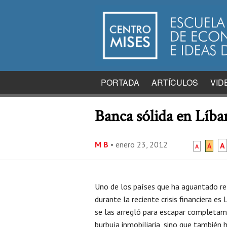
PORTADA
ARTÍCULOS
VID
Banca sólida en Líba
M B
•
enero 23, 2012
A
A
A
Uno de los países que ha aguantado r
durante la reciente crisis financiera es
se las arregló para escapar completam
burbuja inmobiliaria, sino que también