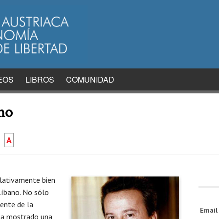
EOS
LIBROS
COMUNIDAD
no
A
elativamente bien
 Líbano. No sólo
ente de la
Emai
 ha mostrado una