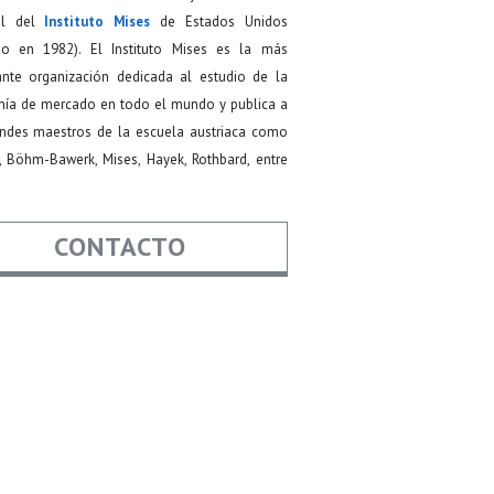
ial del
Instituto Mises
de Estados Unidos
do en 1982). El Instituto Mises es la más
ante organización dedicada al estudio de la
ía de mercado en todo el mundo y publica a
andes maestros de la escuela austriaca como
, Böhm-Bawerk, Mises, Hayek, Rothbard, entre
CONTACTO
re
*
*
Asunto