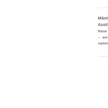
Mást
Aust
Máster 
— que 
septiem