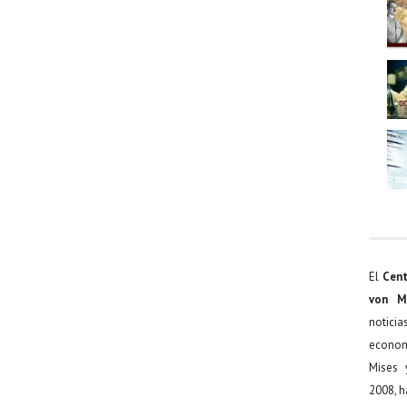
El
Cent
von M
noticia
econom
Mises 
2008, h