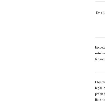
Emai
Escuel
estudia
filosof
Filosof
legal 
propied
libre 