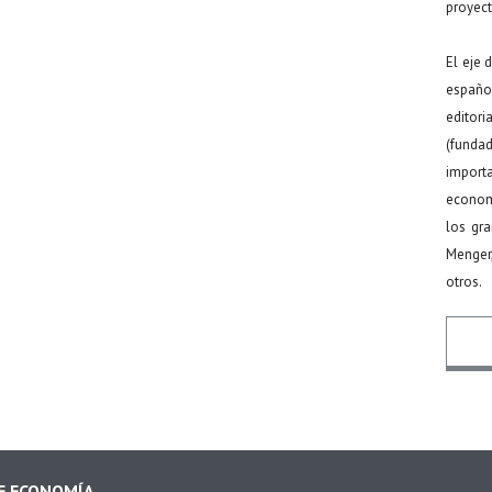
proyect
El eje 
español
editor
(funda
import
econom
los gr
Menger
otros.
Nomb
DE ECONOMÍA