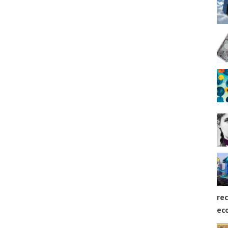
rec
ec