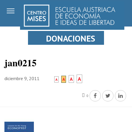
DONACIONES
jan0215
diciembre 9, 2011
A
A
A
A
0