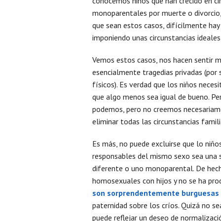
conocemos niños que han crecido en cir
monoparentales por muerte o divorcio,
que sean estos casos, difícilmente hay
imponiendo unas circunstancias ideales,
Vemos estos casos, nos hacen sentir m
esencialmente tragedias privadas (por 
físicos). Es verdad que los niños nece
que algo menos sea igual de bueno. P
podemos, pero no creemos necesariame
eliminar todas las circunstancias famili
Es más, no puede excluirse que lo niño
responsables del mismo sexo sea una s
diferente o uno monoparental. De hech
homosexuales con hijos y no se ha prod
son sorprendentemente burguesas
paternidad sobre los críos. Quizá no se
puede reflejar un deseo de normalizació