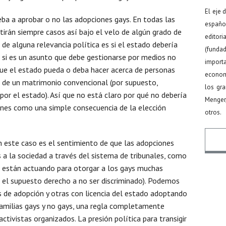
El eje 
eba a aprobar o no las adopciones gays. En todas las
español
stirán siempre casos así bajo el velo de algún grado de
editor
 de alguna relevancia política es si el estado debería
(funda
o si es un asunto que debe gestionarse por medios no
import
que el estado pueda o deba hacer acerca de personas
econom
a de un matrimonio convencional (por supuesto,
los gr
r el estado). Así que no está claro por qué no debería
Menger
ones como una simple consecuencia de la elección
otros.
n este caso es el sentimiento de que las adopciones
a la sociedad a través del sistema de tribunales, como
es están actuando para otorgar a los gays muchas
Nomb
o el supuesto derecho a no ser discriminado). Podemos
s de adopción y otras con licencia del estado adoptando
 familias gays y no gays, una regla completamente
ctivistas organizados. La presión política para transigir
Email