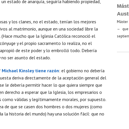
n un estado de anarquía, seguiría habiendo propiedad,
Mást
Aust
iosas y los clanes, no el estado, tenían los mejores
Máster 
ivos al matrimonio, aunque en una sociedad libre la
— que 
s. (Hace mucho que la Iglesia Católica reconoció el
septiem
 cónyuge y el propio sacramento lo realiza, no el
e apropió de este poder y lo embrolló todo. Debería
 y no ser asunto del estado.
?
Michael Kinsley tiene razón
: el gobierno no debería
puesta deriva directamente de la aceptación general del
e se le debería permitir hacer lo que quiera siempre que
en derecho a esperar que la Iglesia, los empresarios o
es como válidas y legítimamente morales, por supuesto.
idea de que se casen dos hombres o dos mujeres (como
 la historia del mundo) hay una solución fácil: que no