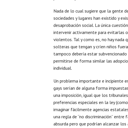
Nada de lo cual sugiere que la gente d
sociedades y lugares han existido y exi
desaprobación social. La única cuestión
intervenir activamente para evitarlas 
violentos. Tal y como es, no hay nada 
solteras que tengan y críen niños fuer
tampoco debería estar subvencionado po
permitirse de forma similar las adopci
individual.
Un problema importante e incipiente e
gays serían de alguna forma impuestas 
una imposición, igual que los tribunal
preferencias especiales en la ley (com
imaginar fácilmente agencias estatale
una regla de “no discriminación” entre
absurda pero que podrían alcanzar los a