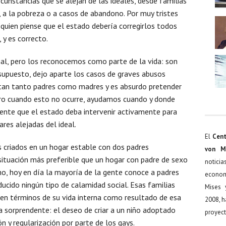
cunstancias que se alejan de las ideales, desde familias
 a la pobreza o a casos de abandono. Por muy tristes
 quien piense que el estado debería corregirlos todos
 y es correcto.
al, pero los reconocemos como parte de la vida: son
supuesto, dejo aparte los casos de graves abusos
sitan tanto padres como madres y es absurdo pretender
ero cuando esto no ocurre, ayudamos cuando y donde
nte que el estado deba intervenir activamente para
ares alejadas del ideal.
El
Cent
s criados en un hogar estable con dos padres
von M
ituación más preferible que un hogar con padre de sexo
noticia
o, hoy en día la mayoría de la gente conoce a padres
econom
ucido ningún tipo de calamidad social. Esas familias
Mises 
en términos de su vida interna como resultado de esa
2008, h
a sorprendente: el deseo de criar a un niño adoptado
proyect
n y regularización por parte de los gays.