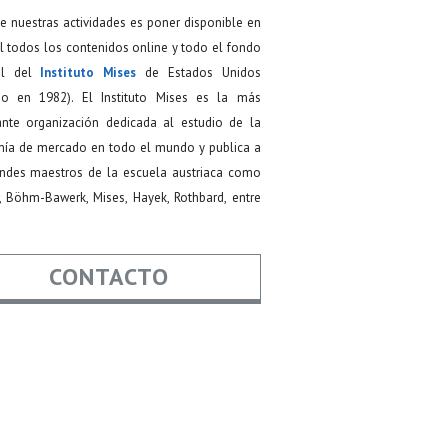
de nuestras actividades es poner disponible en
 todos los contenidos online y todo el fondo
ial del
Instituto Mises
de Estados Unidos
do en 1982). El Instituto Mises es la más
ante organización dedicada al estudio de la
ía de mercado en todo el mundo y publica a
andes maestros de la escuela austriaca como
, Böhm-Bawerk, Mises, Hayek, Rothbard, entre
CONTACTO
re
*
*
Asunto