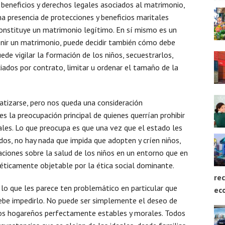
 beneficios y derechos legales asociados al matrimonio,
 presencia de protecciones y beneficios maritales
 constituye un matrimonio legítimo. En sí mismo es un
finir un matrimonio, puede decidir también cómo debe
ede vigilar la formación de los niños, secuestrarlos,
ciados por contrato, limitar u ordenar el tamaño de la
atizarse, pero nos queda una consideración
es la preocupación principal de quienes querrían prohibir
les. Lo que preocupa es que una vez que el estado les
dos, no hay nada que impida que adopten y críen niños,
aciones sobre la salud de los niños en un entorno que en
éticamente objetable por la ética social dominante.
rec
lo que les parece ten problemático en particular que
ec
debe impedirlo. No puede ser simplemente el deseo de
nos hogareños perfectamente estables y morales. Todos