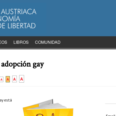
EOS
LIBROS
COMUNIDAD
a adopción gay
A
A
A
A
ay está
o