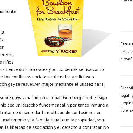
Emai
rmemente
 la
(las
Escuel
er
estudia
derecha
filosof
de niños
ticamente disfuncionales y por lo demás se usa como
e los conflictos sociales, culturales y religiosos
ión gay se resuelven mejor mediante el laissez faire.
Filosof
legal 
 sobre gays y matrimonio, Jonah Goldberg escribe “Sigo
propied
onio sea un ‘derecho fundamental’ y por tanto inmune a
libre 
e tratar de desenredar la multitud de confusiones en
l matrimonio y la familia, igual que la propiedad, son
 la libertad de asociación y el derecho a contratar. No