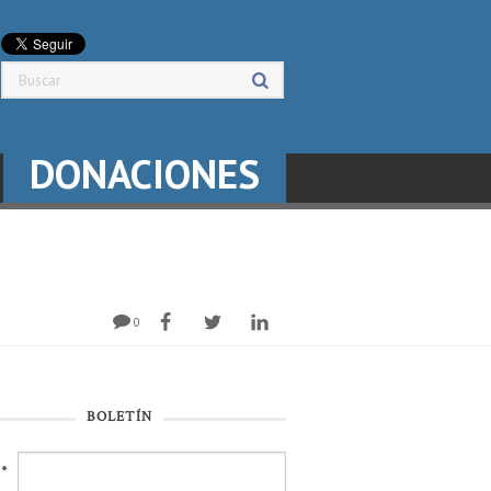
DONACIONES
0
BOLETÍN
l
*