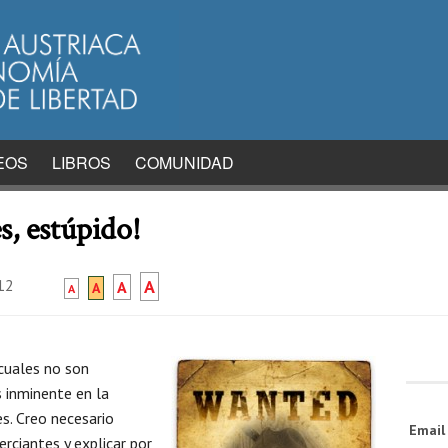
EOS
LIBROS
COMUNIDAD
s, estúpido!
12
A
A
A
A
cuales no son
s inminente en la
s. Creo necesario
Emai
rciantes y explicar por