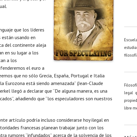
ual.
guaje que los líderes
s están usando en
Escuel
ica del continente aleja
estudia
n en su lugar a los
filosof
tan a los
efenderemos el euro a
eemos que no sólo Grecia, España, Portugal e Italia
a la Eurozona está siendo amenazada” (Jean-Claude
Filosof
Merkel llegó a declarar que “De alguna manera, es una
legal 
rcados”, añadiendo que “los especuladores son nuestros
propied
libre 
ente artículo podría incluso considerarse hoy ilegal en
utoridades francesas planean trabajar junto con los
ontra rumores “infundados” acerca de la solvencia de los