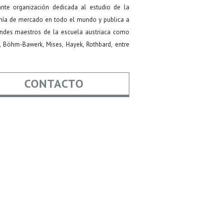
ante organización dedicada al estudio de la
ía de mercado en todo el mundo y publica a
andes maestros de la escuela austriaca como
, Böhm-Bawerk, Mises, Hayek, Rothbard, entre
CONTACTO
re
*
*
Asunto
aje