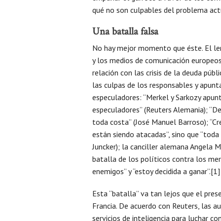
qué no son culpables del problema act
Una batalla falsa
No hay mejor momento que éste. El len
y los medios de comunicación europeo
relación con las crisis de la deuda públ
las culpas de los responsables y apunta
especuladores: “Merkel y Sarkozy apun
especuladores” (Reuters Alemania); “D
toda costa” (José Manuel Barroso); “Cr
están siendo atacadas”, sino que “tod
Juncker); la canciller alemana Angela 
batalla de los políticos contra los me
enemigos” y “estoy decidida a ganar”.[1]
Esta “batalla” va tan lejos que el pres
Francia. De acuerdo con Reuters, las a
servicios de inteligencia para luchar c