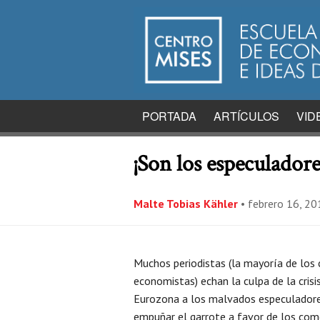
PORTADA
ARTÍCULOS
VID
¡Son los especuladore
Malte Tobias Kähler
•
febrero 16, 20
Muchos periodistas (la mayoría de los 
economistas) echan la culpa de la crisi
Eurozona a los malvados especuladore
empuñar el garrote a favor de los come