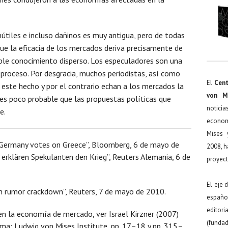
nútiles e incluso dañinos es muy antigua, pero de todas
e la eficacia de los mercados deriva precisamente de
ible conocimiento disperso. Los especuladores son una
proceso. Por desgracia, muchos periodistas, así como
El
Cent
este hecho y por el contrario echan a los mercados la
von M
 es poco probable que las propuestas políticas que
noticia
e.
econom
Mises 
s Germany votes on Greece”, Bloomberg, 6 de mayo de
2008, h
erklären Spekulanten den Krieg”, Reuters Alemania, 6 de
proyect
El eje 
 in rumor crackdown”, Reuters, 7 de mayo de 2010.
español
editor
 en la economía de mercado, ver Israel Kirzner (2007)
(funda
ma: Ludwig von Mises Institute, pp. 17–18 y pp. 315–