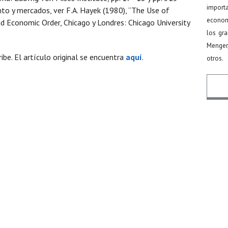
import
nto y mercados, ver F.A. Hayek (1980), “The Use of
econom
nd Economic Order, Chicago y Londres: Chicago University
los gr
Menger
ibe. El artículo original se encuentra
aquí
.
otros.
Nomb
Email
Mens