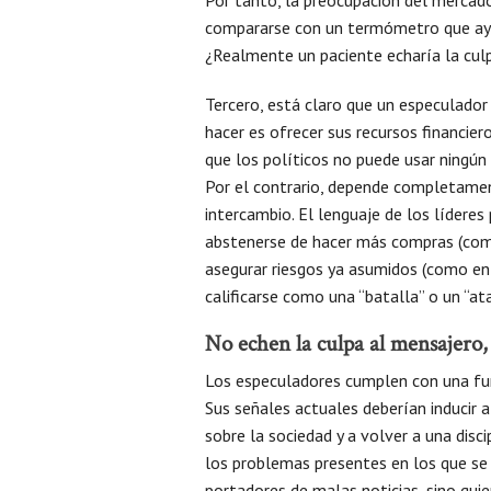
compararse con un termómetro que ayud
¿Realmente un paciente echaría la cul
Tercero, está claro que un especulador
hacer es ofrecer sus recursos financier
que los políticos no puede usar ningún 
Por el contrario, depende completament
intercambio. El lenguaje de los líderes
abstenerse de hacer más compras (com
asegurar riesgos ya asumidos (como en
calificarse como una “batalla” o un “at
No echen la culpa al mensajero, 
Los especuladores cumplen con una fun
Sus señales actuales deberían inducir a
sobre la sociedad y a volver a una discip
los problemas presentes en los que se 
portadores de malas noticias, sino qu