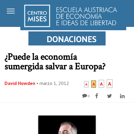
DONACIONES
¿Puede la economía
sumergida salvar a Europa?
David Howden
•
marzo 1, 2012
A
A
A
A
0