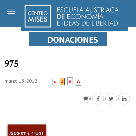
DONACIONES
975
marzo 18, 2012
A
A
A
A
0