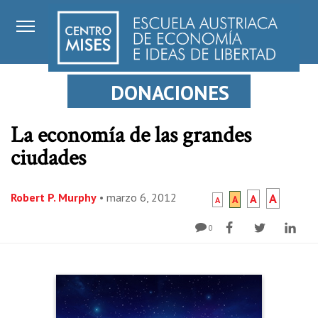
DONACIONES
La economía de las grandes
ciudades
Robert P. Murphy
•
marzo 6, 2012
A
A
A
A
0