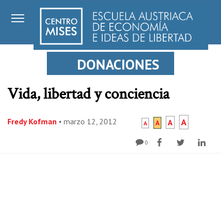
DONACIONES
Vida, libertad y conciencia
Fredy Kofman
•
marzo 12, 2012
A
A
A
A
0